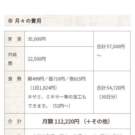
月々の費用
家 賃
35,000円
合計 57,500円
共益
～
22,500円
費
食 費
朝499円／昼710円／夜615円
（1日1,824円）
合計 54,720円
キザミ、ミキサー等の加工も
（30日分）
できます。（52円～）
月額 112,220円 （＋その他）
合 計