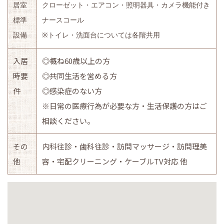
居室
クローゼット・エアコン・照明器具・カメラ機能付き
標準
ナースコール
設備
※
トイレ・洗面台については各階共用
入居
◎概ね60歳以上の方
時要
◎共同生活を営める方
件
◎感染症のない方
※日常の医療行為が必要な方
・生活保護の方
はご
相談ください。
その
内科往診・歯科往診・訪問マッサージ・訪問理美
他
容・宅配クリーニング・ケーブルTV対応 他