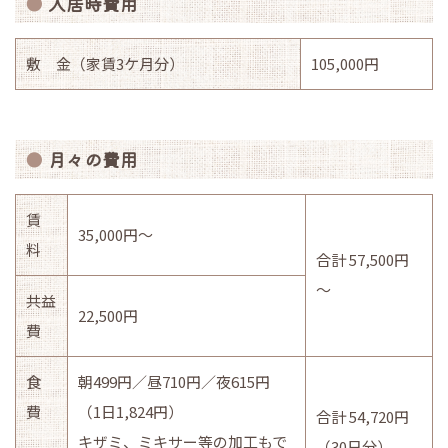
入居時費用
敷 金（家賃3ケ月分）
105,000円
月々の費用
賃
35,000円～
料
合計 57,500円
～
共益
22,500円
費
食
朝499円／昼710円／夜615円
費
（1日1,824円）
合計 54,720円
キザミ、ミキサー等の加工もで
（30日分）