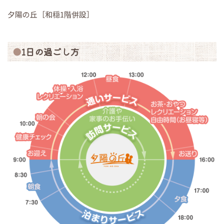
夕陽の丘［和穏1階併設］
1日の過ごし方