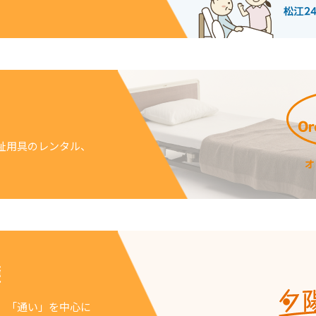
祉用具のレンタル、
護
、「通い」を中心に